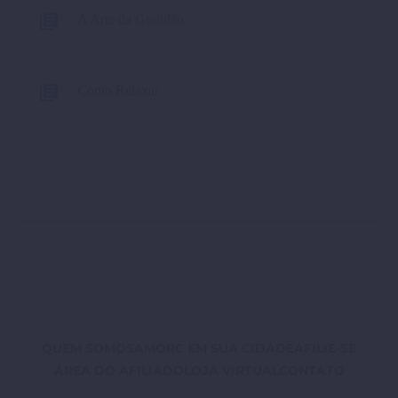
A Arte da Gratidão
Como Relaxar
QUEM SOMOS
AMORC EM SUA CIDADE
AFILIE-SE
ÁREA DO AFILIADO
LOJA VIRTUAL
CONTATO