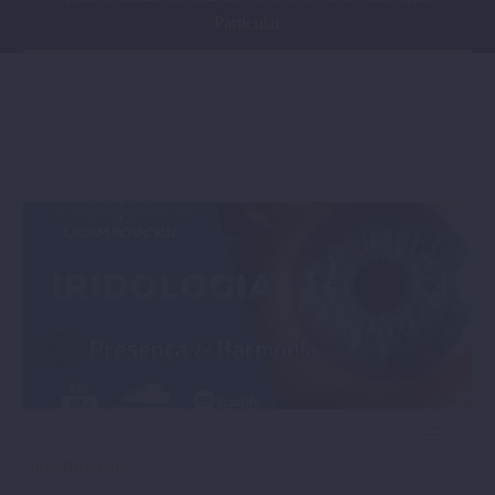
Particular



Blog Rosacruz