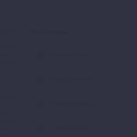
studante
Posts recentes
gítima, o
respeito
A todos que cantam
o o mundo
Cântico do Irmão Sol
o XVII,
 e na
erismo: o
O Poder das Palavras
sturam
anos mais
A Arte da Gratidão
, esta
sacruz
”.