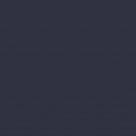
almente, é preciso esclarecer que a palavra “
Rosacruz
” e a expressão “
E
cruz
” são de domínio público há muitos séculos, de modo que diversos
entos as empregam ou se referem a elas de uma forma muitas vezes ile
ende a criar confusão. As explicações que apresentamos a seguir dizem 
sivamente à Antiga e Mística Ordem Rosae Crucis, conhecida em tod
 sigla AMORC.
perspectiva puramente histórica, a Ordem Rosacruz remonta ao sécul
 em que os Rosacruzes se fizeram conhecer na Alemanha, na Inglaterra
a através de três manifestos que se tornaram célebres no mundo do esot
 Fraternitatis”,
o “
Confessio Frater­nitatis
” e o “
Bodas Alquímicas de
1614, 1615 e 1616. Atualmente, sabe­mos que esses Manifestos, que mi
rupo de Rosacruzes eminentes: o famoso “
Círculo de Tübingen
”. Alguns 
ulgava mais amplamente a Ordem Rosacruz. Nos séculos que se seguiram
lmente, ressurgir em 1909 com o nome de “
Antiga e Mística Ordem Ro