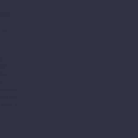
 mesmo
a um
ra
­ções
doze
que
idato num
 elas não
 Ordem, e
”