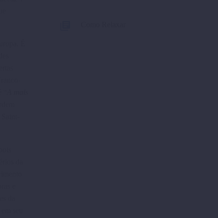
ue
Como Relaxar
Europa. É
des
ertas
Franco-
é “
A mais
Ordem
 Saint-
pois
érios da
cimento
oras e
es da
s em seu