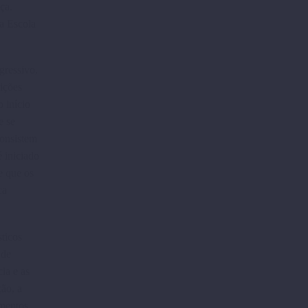
ça.
ma Escola
gressivo,
uições
 início
e se
consistem
 iniciado
e que os
ca
sticos
 de
ia e as
ção, a
­mentos