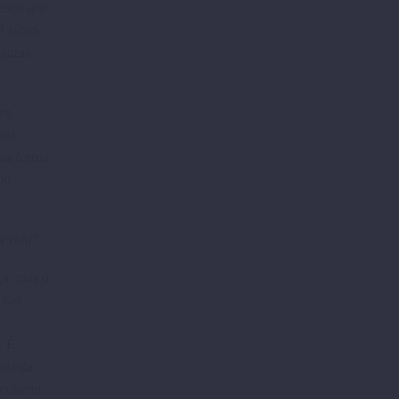
essoa que
é sábio
outras
ez
ual,
ssa forma
de
a vida
”.
ça, mas o
 são
. É
cia da
declarou