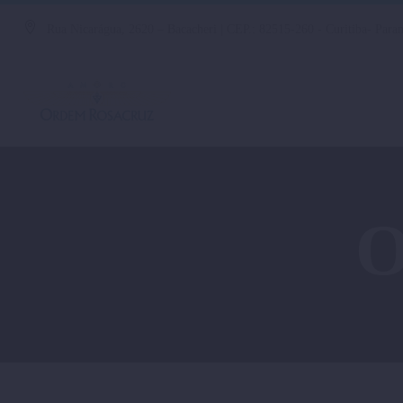
Rua Nicarágua, 2620 – Bacacheri | CEP.: 82515-260 - Curitiba- Paran
O