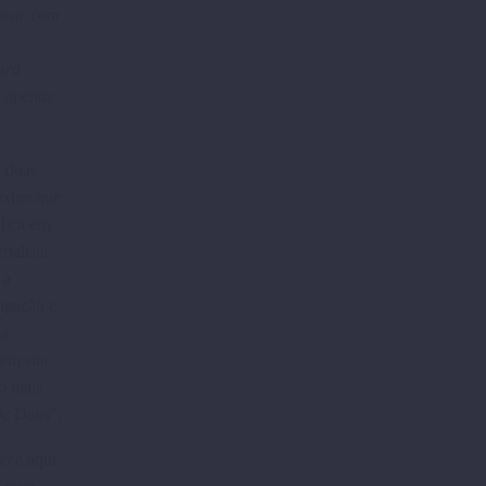
vocar com
ara
s apenas
s duas
exige que
plica em
ialista
 a
igação e
da
 em sua
 o mais
de Deus
”.
ece aqui