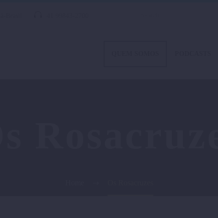
á-Brasil
41 99843-2700
QUEM SOMOS
PODCASTS
s Rosacruz
Home
Os Rosacruzes