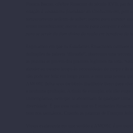
Francis Bacon, célebre Rosacruz do século XVII, pai do
relação à verdadeira finalidade do Conhecimento, pois a
temperamento sedento de saber; outros para entreter sua
serem reconhecidos; outros ainda para competir e obter 
para se servir do dom divino da razão em benefício da
Explicamos em que os Estudantes Rosa­cruzes cultivam o 
definições da palavra “
filosofia
”, obtere­mos uma terceira,
as pessoas se privem dos prazeres legítimos da vida. Nada
atender ao mesmo tempo às necessidades do corpo e às as
não pode ser feliz em longo prazo, e nem uma pessoa que s
AMORC deixa seus membros totalmente livres para vive
a nenhuma proibição. A título de exemplo, ela não exig
contemplativa, nem que se abstenham de qualquer coisa. 
diversidade. É por essa razão que os Estudantes Rosacru
belo dos santuários. Citan­do as palavras de François Jol
Vimos exatamente em que sentido a AMORC é um moviment