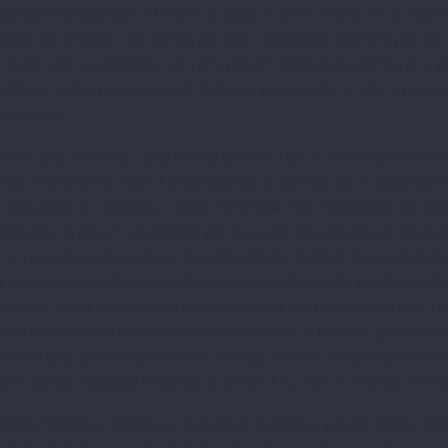
 método experimental: “
O maior de todos os erros consiste em se equi
lguns são levados a ele apenas por uma curiosi­dade natural e por um
 mente com a variedade e um certo prazer; outros para osten­tação e p
vitórias; muitos para conseguir lucros ou para ganhar a vida, e pouco
 humanidade”.
amor pela sabedoria e pela ciência da vida. Mas, se combinarmos essa
 que é “
amor pela vida
”. Freqüentemente se acredita que o misti­cismo 
 mais falso. Ao contrário, o ideal é levar uma vida equili­brada, que im
pira­ções da alma. É exatamente por esta razão que um ateu ou um mater
e consagre exclusivamente à espirituali­dade. Partindo deste princípio,
r como eles entenderem que devem, não os submetendo a nenhuma obr
e nem que sejam vegetarianos, nem que jejuem, nem que tenham uma vi
Mas amar a vida é também respeitá-la em todas as formas e preservá-la
zes dão uma grande importância à ecologia, sendo a Natureza para eles
livet-Castelot, eminente Rosacruz do século XX, ela é “
o Grande Livro 
o filosófico, iniciá­tico e tradicional. Também a palavra
místico
mer