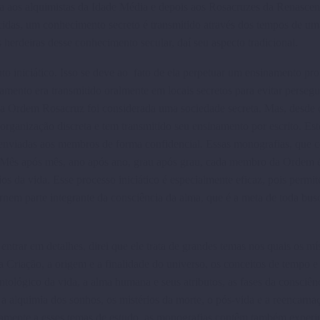
tida aos alquimistas da Idade Média e depois aos Rosacruzes da Renas­cen
lecidas, um conhecimento secreto é transmitido através dos tempos de u
erdeiras desse conhecimento secular, daí seu aspecto tradicional.
iciático. Isso se deve ao fato de ela perpetuar um ensina­mento pro
amento era transmitido oralmente em locais secretos para evitar perseg
o a Ordem Rosacruz foi consi­derada uma sociedade secreta. Mas, desde o
aniza­ção discreta e tem transmitido seu ensinamento por escrito. Est
enviadas aos membros de forma confi­dencial. Essas monografias, que 
. Mês após mês, ano após ano, grau após grau, cada membro da Ordem é
s da vida. Esse processo iniciático é especial­mente eficaz, pois permit
ornem parte integrante da consciên­cia da alma, que é a meta de toda bus
trar em detalhes, direi que ele trata de grandes temas nos quais os mí
da Criação, a origem e a finalidade do universo, os conceitos de tempo e
ntológico da vida, a alma humana e seus atributos, as fases da consciênc
, a alquimia dos sonhos, os mistérios da morte, o pós-vida e a reencarna
elamente a esses temas de estudo, as monografias contêm também experi