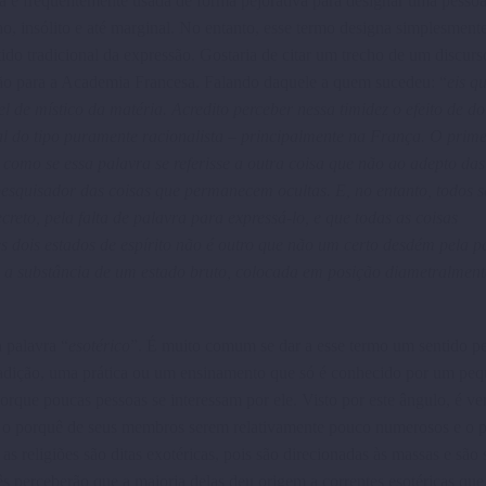
 é freqüen­te­mente usada de forma pejorativa para designar uma pessoa
ho, insólito e até marginal. No entanto, esse termo designa simplesmen
ntido tradicional da expressão. Gostaria de citar um trecho de um discur
o para a Academia Francesa. Falan­do daquele a quem sucedeu: “
eis qu
l de místico da matéria. Acredito perceber nessa timidez o efeito de do
ual do tipo puramente racionalista – principalmente na França. O prime
 como se essa palavra se referisse a outra coisa que não ao adepto das
esquisador das coisas que perma­necem ocultas. E, no entanto, todos
eto, pela falta de palavra para expressá-lo, e que todas as coisas
dois estados de espírito não é outro que não um certo desdém pela p
 a substância de um estado bruto, colocada em posição diame­tralment
 palavra “
esotérico
”. É muito comum se dar a esse termo um sentido pe
tradição, uma prática ou um ensinamento que só é conhe­cido por um pe
orque poucas pessoas se interessam por ele. Visto por este ângulo, é v
 porquê de seus membros serem relativa­mente pouco numerosos e o 
s religiões são ditas exotéricas, pois são direcionadas às massas e são 
perceberão que a maioria delas deu origem a correntes esoté­ricas que