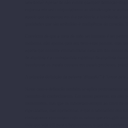
sabedoria? Apesar de não existir qualquer definição dogm
expressa em seu comporta­mento as virtudes que se atrib
aquele que desper­tou em si a paciência, a tolerância, a hu
qualidades que são atribuí­das à inteligência do coração
Convictos de que a meta de todo ser humano é ser perfeit
melhores, não apenas para seu bem-estar pessoal, mas ta
aquela que consiste em transmu­tar cada um dos nossos d
de alquimia é a contrapar­tida espiritual da alquimia mate
transformar os metais comuns em metais preciosos, princi
A primeira definição da palavra “
filosofia”
é “
amor pela 
Neste caso a definição também se aplica perfeitamente
caminho do conhecimento. Em outras palavras, ela não p
transmitidos, mas que os submetam sempre ao crivo da ra
especulativa, mas operacio­nal, e que o laboratório dos
efetivamente em contato com os outros que eles aplicam o
vida que seja útil para o bem comum, o que lhe confere 