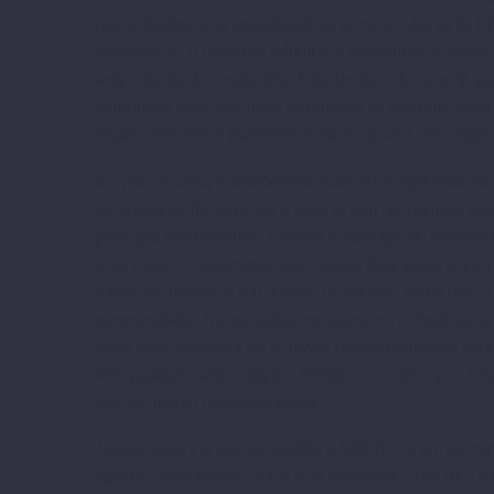
que se destinam ao aprendizado de técnicas básicas do nív
regeneração, o despertar psíquico, a harmo­nização astr
tempo profundo e completo. Enfa­tizo que não há nele qua
constituem mais uma fonte de reflexão do que uma verda
espírito tolerante e estabelece as bases de uma personali
Se, por um lado, o ensinamento rosacruz se apresenta na 
encarregadas de perpetuar o aspecto oral da Tradição Ro
participar dos trabalhos coletivos e participar de moment
rosacruzes. Considerando que existem doze graus nos 
iniciações durante o seu período de estudos. Se eu digo ‘
recomendadas. As iniciações consistem em cerimônias simb
novo grau, conferir a ele as novas chaves esotéricas, perm
têm qualquer caráter mágico, teúrgico ou oculto, pois a m
são até mesmo desaconselhadas.
Vamos agora ver em que sentido a AMORC é um movimento 
significa literalmente “
amor pela sabedoria
”. Isso dá a 