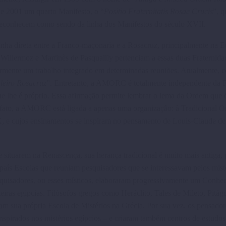
 2001 um quarto Manifesto, o “
Positio Fraternitatis Rosae Crucis
”, q
reco­nhecem como sendo da linha dos Manifestos do século XVII.
inha direta entre a Franco-maçonaria e a Rosacruz, principalmente na 
 Willermoz e Martinès de Pasquallly pertenciam a essas duas Fraternida
rmente um trabalho integrado em determinadas reu­niões. Atualmente, c
leiro Rosacruz
”. Entretanto, a AMORC é totalmente independente da 
 lhe é próprio. Essa afir­mação permite lembrar o lema da Ordem que 
 fato, a AMORC está ligada a apenas uma organização: à Tradi­cional 
X, e cujos ensina­mentos se inspiram no pensamento de Louis-Claude de
e situarem na Renas­cença, sua herança tradicional é muito mais antiga, 
aís Escolas que reuniam pesquisadores que se interes­savam pelos mist
squisadores, ou esses místicos, elaboraram progressivamente um Conhe
iras egípcias. Filósofos gregos como Heráclito, Tales de Mileto, Pitág
am sua própria Escola de Mistérios na Grécia. Por sua vez, os pensador
spirados nos mistérios egípcios – e cria­ram também centros de estudo