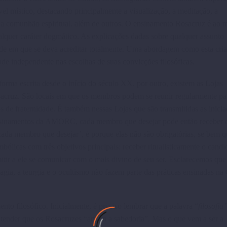
el místico, destacando prin­cipalmente a visualização, a meditação, a
al, a comunhão espiritual, além de outros. O ensinamento Rosacruz é ao
lquer caráter dog­mático. As explicações dadas sobre qualquer assunto
de em que se deva acreditar totalmente. Uma abordagem como esta cri
dade independente nas escolhas de suas convicções filosóficas.
forma escrita desde o início do século XX, por outro, existem as Lojas
sacruz. São locais em que os membros podem se reunir regularmente pa
os de fraternidade. É também nessas Lojas que são transmitidas as inicia
ensinamentos da AMORC, cada membro que desejar pode então receber 
cada mem­bro que desejar’, é porque elas não são obrigatórias, se bem 
ólicas com três objetivos principais: receber ritualistica­mente o cand
itir a ele se comuni­car com o mais divino de seu ser. Esclare­cemos que
agia, a teurgia e o ocultismo não fazem parte das práticas ensinadas na
filosófico. Inicial­mente, é preciso lembrar que a palavra “
filosofia
entender que os Rosa­cruzes “amam a sabedoria”. Mas o que vem a ser a