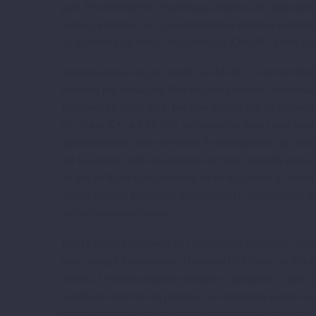
país. Posterior­mente, essa herança esotérica foi transmi­
Vemos, portanto, que, parale­lamente às religiões estabe
de Mistério para outra. Atual­mente, a AMORC é uma das h
Vejamos agora em que sentido a AMORC é um movimento in
marcado por iniciações. Nos séculos passados, esse ensin
religiosas ou polí­ticas. É por esse motivo que no passad
do século XX, a AMORC se caracte­riza mais como uma org
apresenta desde então na forma de monografias, que são 
em fascículos, estão escalo­nadas em doze grandes graus
ao que os Rosacruzes ensinam há séculos sobre os mistério
conheci­mentos adquiri­dos trans­cendam o intelecto e se t
verdadei­ramente mística.
Qual é então o conteúdo do ensi­namento Rosacruz? Sem en
estão sempre interessados: a natu­reza do Divino, as leis 
espaço, a matéria enquanto energia e substância, o final o
faculdades que lhe são pró­prias, os fenômenos psíqui­cos
ciência dos números, os símbolos tradicionais etc. Paral