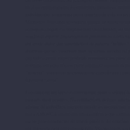
um breve comentário. Na linguagem corrente, esta palavra
ideal ou compor­ta­mento é considerado misterioso, estran
indivíduo que se interessa pelos misté­rios da vida, no se
Margue­rite Yourcenar apresentou quando de sua nomeaçã
conseguiu chegar, e o confessa com clara timidez, ao níve
estados de espírito freqüentemente presentes no intelect
um receio quase que supersticioso da palavra “místico”,
doutrinas que se conservam mais ou menos secretas ou p
que todo o pensa mento profundo perma­nece em parte secr
permanecem para nós em parte ocultas.O segundo desses 
“matéria”, esta muito freqüen­temente considerada como
à palavra “alma”…
Faço também um breve esclarecimento sobre o sentido da
para não dizer negativo. Na realidade, ele designa uma 
número de indivíduos, não pelo fato de ser secreto, mas p
que a AMORC é um movimento esotérico, o que explica o
ela ser pouco conhecida do grande público. Ao contrário, a
por um grupo bem numeroso de fiéis. Mesmo assim, vocês 