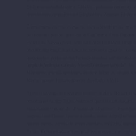
Esclarecemos ainda que a AMORC publicou em março de
historiadores como Roland Edighoffer e Antoine Faivre 
É importante esclarecer que no século XVIII havia uma l
por isso que personagens como Cagliostro, Jean-Baptiste
esotéricas. Nessa época, seus membros realizavam regula
obediências maçônicas ainda conservam o grau de “
Cava
maço­naria e perpetua sua herança segundo um método que
ampla tolerância na mais irrestrita independência
”. De
Martinista, que ela apadrinha desde o início do século X
Martin, grande filósofo francês do século XVIII.
Apesar das origens históricas da Frater­nidade Rosacruz s
remonta ao Antigo Egito. Sabemos que existiam naquele p
vida, donde o nome de “
Escolas de Mistérios
”. Esses pe
secreto, uma Gnose, que se difundiu muito além das fronte
muitos outros, depois de terem estudado no Egito, fundar
Antiga Roma estudaram os mistérios gregos – que eram in