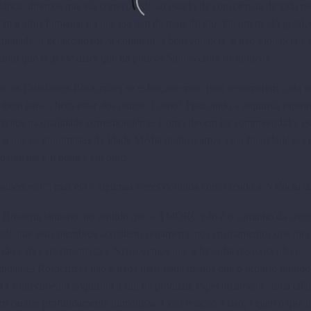
ática, diremos que ela corres­ponde ao estado de consciência de toda p
uem à alma humana, no que ela tem de mais divino. De um modo geral, 
mil­dade, a gene­rosidade, a coragem, a benevo­lência, a não-violência e 
. Tanto que se pode dizer que há poucos Sábios entre os homens…
o, os Estudantes Rosa­cruzes se esforçam então para se tornarem cada v
mbém para o bem-estar dos outros. Como? Praticando a alquimia espirit
efeitos na qualidade correspondente. Como devem ter compreen­dido, e
rial que os alquimistas da Idade Média prati­cavam, e cuja finalidade era 
pal­mente em prata e em ouro.
sabedoria”
, mas ela é algumas vezes definida como sendo a “
ciência d
 ao Rosacrucianismo, no sentido que a AMORC não é o caminho da cren
ede que seus membros acreditem cegamente nos ensina­mentos que lhes
zão e da experimentação. Nisso vemos que a filosofia rosacruz não é
 Estudantes Rosacruzes não é nada mais nada menos que o próprio mundo
 Conheci­mento adquirido a fim de produzir, especifi­camente, uma ciên
um caráter profundamente humanista. Com relação a isso, vejam o que 