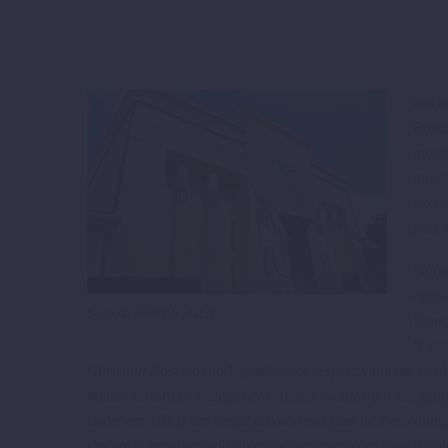
Inici
Rosa
movim
que t
exclu
pela
Numa 
época
Sede da AMORC-GLP
Franç
‘
Fama
Christian Rosenkreutz
”, publicados respectivamente em 
relatos históricos e alegóricos, foram escri­tos por um g
tarde, em 1623, um cartaz afixado nas ruas de Paris div
Ordem sobreviveu sob diversas denominações para, fina