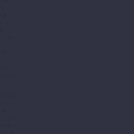
 cujo
te um
so que
e ele
is
iro deles,
 sabemos
alavra
e oposta
jorativo,
queno
erdade
porquê de
segui­das
 lhes são