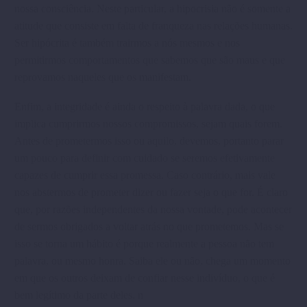
nossa consciência. Neste particular, a hipocrisia não é somente a
atitude que consiste em falta de franqueza nas relações humanas.
Ser hipócrita é também trairmos a nós mesmos e nos
permitirmos comportamentos que sabemos que são maus e que
reprovamos naqueles que os manifestam.
Enfim, a integridade é ainda o respeito à palavra dada, o que
implica cumprirmos nossos compromissos, sejam quais forem.
Antes de prometermos isso ou aquilo, devemos, portanto parar
um pouco para definir com cuidado se seremos efetivamente
capazes de cumprir essa promessa. Caso contrário, mais vale
nos abstermos de prometer dizer ou fazer seja o que for. É claro
que, por razões independentes da nossa vontade, pode acontecer
de sermos obrigados a voltar atrás no que prometemos. Mas se
isso se torna um hábito é porque realmente a pessoa não tem
palavra, ou mesmo honra. Saiba ele ou não, chega um momento
em que os outros deixam de confiar nesse indivíduo, o que é
bem legítimo da parte deles. n