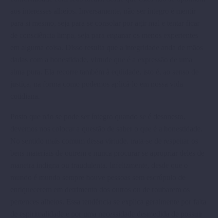
aos interesses alheios. Inver­samente, não ser íntegro é mentir
para si mesmo, seja para se consolar por agir mal e tentar ficar
de consciência limpa, seja para enganar os menos experientes
em alguma coisa. Disso resulta que a integridade anda de mãos
dadas com a honestidade, virtude que é a expressão de uma
alma pura. Ela recorre também à eqüidade, isto é, ao senso de
justiça, na forma como podemos aplicá-lo em nossa vida
cotidiana.
Posto que não se pode ser íntegro quando se é desonesto,
devemos nos colocar a questão de saber o que é a honestidade.
No sentido mais comum dessa virtude, trata-se de respeitar os
bens materiais de outrem e nunca procurar se apropriar deles de
maneira indigna ou fraudulenta. Infelizmente, desde que o
mundo é mundo sempre houve pes­soas sem escrúpulo de
enriquecerem em detrimento dos outros ou de roubarem os
pertences alheios. Essa tendência se explica geralmente por falta
de espiritualidade e por uma necessidade desmedida de possuir