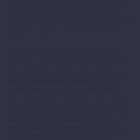
bens materiais. Em casos extremos, resulta de um desejo de se
provar que é mais “inteligente” ou mais “poderoso” do que
aquele a quem se despoja. Seja como for, nada justifica o fato de
ser desonesto, a não ser a falta de evolução ou de educação do
indivíduo em questão.
Obviamente, a desonestidade não se limita à sua expressão
material; pode ser também de ordem intelectual. Assim sendo,
mentir com o objetivo deliberado de enganar os outros é
desonesto. Que dizer também das pessoas que usam e abusam
de seu carisma para implantar na opinião pública idéias
partidárias e dogmáticas, tanto no campo político como no
filosófico ou no religioso? Na maioria dos casos, essas pessoas
não são sinceras e carecem total­mente de honestidade em seus
propósitos. Via de regra, sua motivação principal é a busca de
poder e honrarias, o que revela paralelamente um ego
dominador. Essa forma de desonestidade é ao mesmo tempo
insidiosa e perigosa, pois sob aparências de sinceridade e