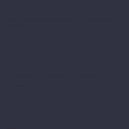
Do livro “
O Ideal Ético dos Rosacruzes”,
publicado pela
AMORC.
aprendizado
Integridade
ser humano
virtudes