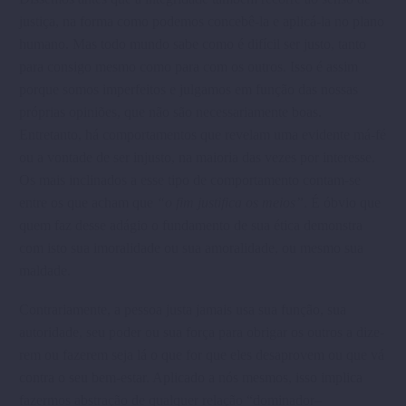
justiça, na forma como podemos concebê-la e aplicá-la no plano
humano. Mas todo mundo sabe como é difícil ser justo, tanto
para consigo mesmo como para com os outros. Isso é assim
porque somos imperfeitos e julga­mos em função das nossas
próprias opiniões, que não são necessariamente boas.
Entretanto, há compor­tamentos que revelam uma evidente má-fé
ou a vontade de ser injusto, na maioria das vezes por interesse.
Os mais inclinados a esse tipo de comportamento contam-se
entre os que acham que
“o fim justifica os meios”
. É óbvio que
quem faz desse adágio o funda­mento de sua ética demonstra
com isto sua imora­lidade ou sua amoralidade, ou mesmo sua
maldade.
Contrariamente, a pessoa justa jamais usa sua função, sua
autoridade, seu poder ou sua força para obrigar os outros a dize­
rem ou fazerem seja lá o que for que eles desapro­vem ou que vá
contra o seu bem-estar. Aplicado a nós mesmos, isso implica
fazer­mos abstração de qualquer relação “domina­dor–