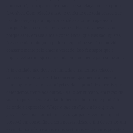
dominado”, principalmente quando essa relação nos é a priori
favorável. Com relação a isso, é evidente que toda pessoa que
usa de coerção para impor suas idéias a outrem age assim
porque é incapaz de demonstrar a validade das mesmas ou
porque sabe, em sua alma e consciência, que elas são injustas.
Nesse sentido, nin­guém pode ser equânime se não é movido
constantemente pelo amor à verdade. Isso faz supor que é
impossível ser íntegro na medida em que mente para si mesmo.
A integridade não deve ser limitada a mantermos relações
sinceras com os outros. Ela concerne igualmente à maneira
como aplicamos à nossa própria vida os princípios morais que
defendemos frente aos outros. Ora, o ser humano, em razão de
suas fraquezas, tende a falar do bem melhor do que praticá-lo,
de onde a expressão:
“Faça o que eu digo e não o que eu
faço.”
Devemos portanto nos esforçar para viver tanto quanto
possível em consonância com nossas idéias, a fim de sermos um
exemplo por nós mesmos e nos sentirmos verdadeiros perante a