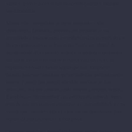
verdade, pode induzir em erro milhões de pessoas e sub­jugar
sua consciência.
Muitos estão convencidos de serem honestos e o são
efetivamente. Entretanto, podemos nos perguntar se sua
honestidade é baseada numa integridade real ou no medo do que
lhes poderia acontecer se fossem apanhados em “delito” de
desonestidade. Por extensão, seriam eles também respeita­dores
das leis se tivessem certeza de pode­rem violá-las com total
impunidade? Nada é menos seguro que isso. Idealmente
falando, podemos considerar que um indivíduo profundamente
honesto é aquele que poderia não sê-lo sem risco de ficar
enrascado, mas que continua sendo honesto a despeito de tudo.
É também ser “incorruptível”, no sentido mais nobre do termo.
Fora de qualquer contexto pejorativo, a incorrup­tibilidade é uma
virtude que todos deveriam ter a intenção de desenvolver, pois
repre­senta uma honestidade a toda prova.
Dissemos antes que a integridade tam­bém recorre ao senso de