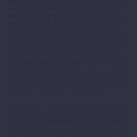
desenvolver para expressar sua perfeição latente, a integridade
constitui um dos fundamentos da dignidade humana.
Definitivamente, aquele que é desprovido dela é então indigno
de si mesmo e da confiança que os outros depositam nele.
Entretanto, é relativamente difícil ser totalmente íntegro em
pensamento, palavra e ato. Isto porque as circunstâncias da vida
nos confrontam constantemente com nossa própria imperfeição
e nos submetem a múltiplas tentações. Do ponto de vista
rosacruz, essas tentações têm sua razão de ser e são úteis para
nossa evolução espiritual, pois nos colocam face a face com nós
mesmos e são o espelho da nossa própria moralidade. Por isso
elas contribuem para nossa gradual tomada de consciência do
que é bom e do que é mau no comportamento humano.
Que é integridade? De maneira geral, podemos considerar que é
o respeito aos valores morais em que acreditamos, con­tanto que
esses valores estejam em conso­nância com o bem-estar físico,
mental e espiritual dos outros. Ser íntegro é, portanto, viver em
conformidade com seus ideais, desde que estes não se oponham