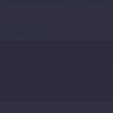
Rua Nicarágua, 2620 – Bacacheri | CEP.: 82515-260 - Curitiba- Paran