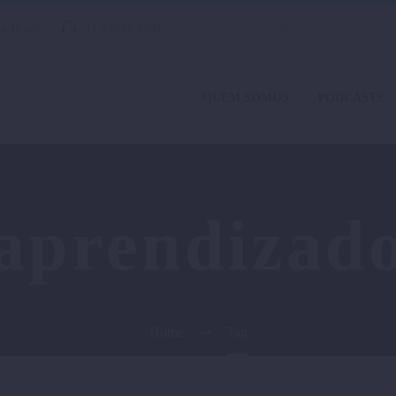
á-Brasil
41 99843-2700
QUEM SOMOS
PODCASTS
aprendizad
Home
Tag