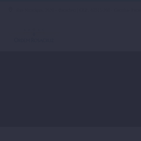
Rua Nicarágua, 2620 – Bacacheri | CEP.: 82515-260 - Curitiba- Paran