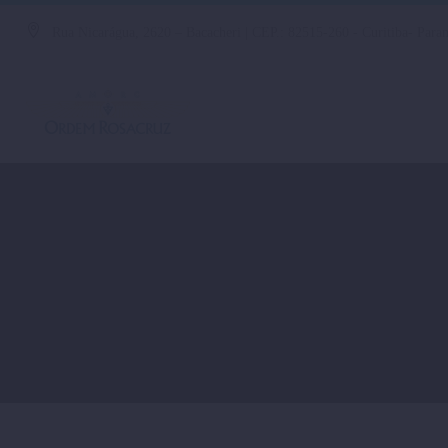
Rua Nicarágua, 2620 – Bacacheri | CEP.: 82515-260 - Curitiba- Paran