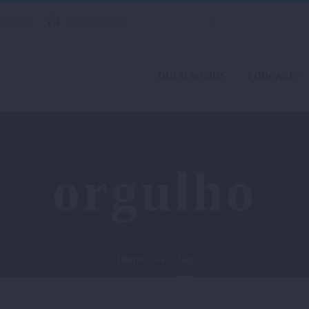
á-Brasil
41 99843-2700
QUEM SOMOS
PODCASTS
orgulho
Home
Tag