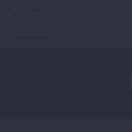
Rua Nicarágua, 2620 – Bacacheri | CEP.: 82515-260 - Curitiba- Paran