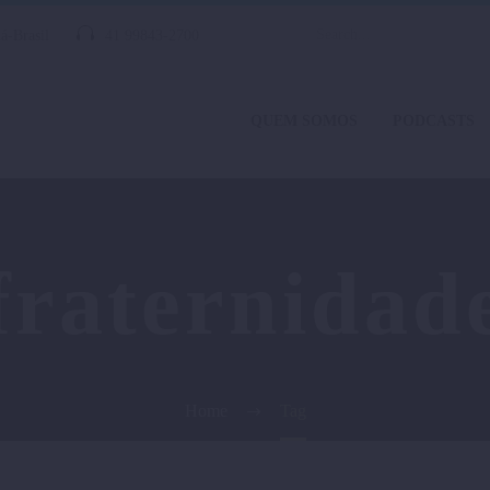
á-Brasil
41 99843-2700
QUEM SOMOS
PODCASTS
fraternidad
Home
Tag