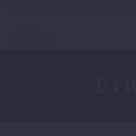
Rua Nicarágua, 2620 – Bacacheri | CEP.: 82515-260 - Curitiba- Paran
Ern