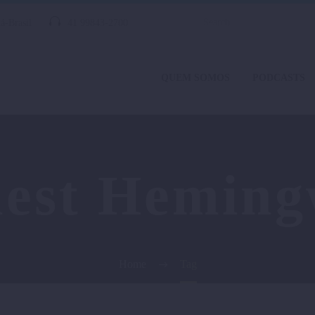
á-Brasil
41 99843-2700
QUEM SOMOS
PODCASTS
est Hemin
Home
Tag