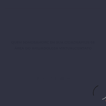
[vc_single_image
image=”7258″
img_size=”full”]
[/vc_column_inner]
[/vc_row_inner]
[vc_column_text]Prólogo
Desde que os homens
QUEM SOMOS
AMORC EM SUA CIDADE
AFILIE-SE
tomaram consciência da
ÁREA DO AFILIADO
LOJA VIRTUAL
CONTATO
necessidade de viverem em
sociedades organizadas eles
criaram diversas formas…