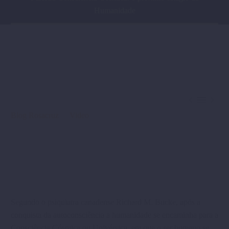
Humanidade



Blog Rosacruz
Video
Segundo o psiquiatra canadense Richard M. Bucke, após a
conquista da autoconsciência a humanidade se encaminha para a
Consciência Cósmica ou Univérsica, em que o ser humano se