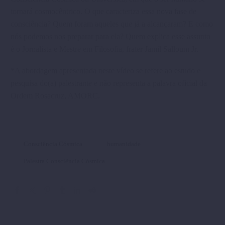
tornará cosmocêntrico. O que caracteriza essa nova fase de
consciência? Quem foram aqueles que já a alcançaram? E como
nós podemos nos preparar para ela? Quem explica esse assunto
é o Jornalista e Mestre em Filosofia, frater Jamil Salloum Jr.
*A abordagem apresentada neste vídeo se refere ao estudo e
pesquisa do(a) palestrante e não representa a palavra oficial da
Ordem Rosacruz, AMORC.
Consciência Cósmica
humanidade
Palestra Consciência Cósmica