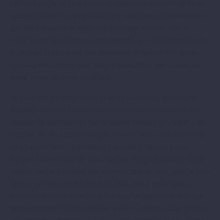
não com angústia. Ora, mesmo se não temos consciência disto,
atraímos para nossa vida condições, situações e acontecimentos
que são a imagem de nosso estado mental habitual. Isto se
explica pelo fato de que os pensamentos que nós mantemos não
se limitam às ideias que nos atravessam o espírito; eles geram
formas-pensamentos, quer dizer, pensamentos que acabam por
tomar forma em nossa existência.
Se você tem um temperamento ainda pessimista, deve então
trabalhar em você mesmo para se tornar mais otimista em sua
maneira de apreender a vida. A melhor maneira de chegar a isto
consiste em ver a bela coisa que vive em cada coisa (e em cada
ser), para retomar e parafrasear o que diz o cantor e poeta
Jacques Brel em uma de suas canções. Isto pode parecer difícil
quando não se é otimista por natureza, mas se deve esforçar para
fazê-lo, até que este esforço não o seja mais e ceda lugar ao
otimismo. Uma tal transmutação é possível quando se o deseja
profundamente e que se dedique a isso. Conheço, aliás, pessoas