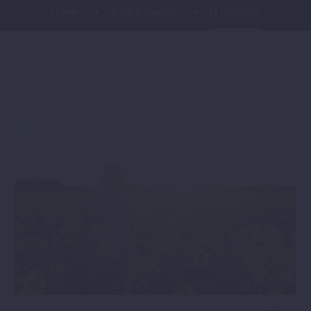
Home
Blog Rosacruz
O otimismo


