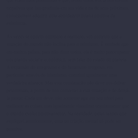
que eram mais pessimistas e que, tendo consciência dos efeitos
negativos que isto produzia em sua vida e na de seus próximos,
conseguiram adquirir uma abordagem (mais) positiva da
existência.
Às vezes se opõem otimismo e realismo, sob pretexto que a
situação do mundo não inclina para o otimismo. É verdade que
em muitos países, para não dizer todos, ela é muito preocupante
nos planos social e econômico, sem falar do estado do planeta.
A expansão do integrismo e do fanatismo religioso, em
particular através do islamismo, constitui igualmente uma
verdadeira ameaça. Mas esta constatação não deve nos deixar
pessimistas, a ponto de nos converter a esta situação e de deixá-
la piorar. Cada um deve, não somente agir em seu nível para
melhorar as coisas, mas igualmente visualizar regularmente que
o mundo evolui positivamente. Na realidade, pelas razões que
expliquei anteriormente, uma tal criação mental só pode ser
positiva.