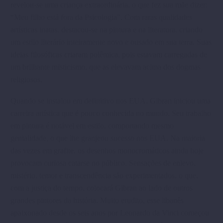
revelou-se uma criança extraordinária, o que fez sua mãe dizer:
“Meu filho está fora da Psicologia”. Com raras qualidades
artísticas inatas, destacou-se na pintura e na literatura, criando
um estilo literário inteiramente novo e ousado em sua terra. Suas
ideias filosóficas criaram polêmica, pois estavam carregadas de
um brilhante misticismo, que as elevavam acima dos dogmas
religiosos.
Quando se instalou em definitivo nos EUA, Gibran iniciou uma
carreira artística que é pouco conhecida no mundo. Seu trabalho
em pintura é notável em estilo, comportando mesmo
genialidade, o que lhe granjeou sucesso nos EUA. Na maioria
das vezes em grafite, os desenhos monocromáticos ainda hoje
provocam curiosa catarse no público. Sensações de enlevo,
mistério, temor e transcendência são experimentados, o que,
com a justiça do tempo, colocará Gibran ao lado de outros
grandes pintores da história. Muito erudito, esse libanês
apaixonado desde os seis anos por Leonardo da Vinci começou