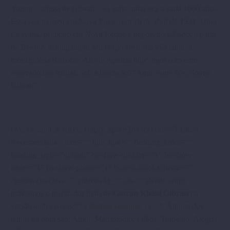
Young – amiga de Gibran – só surge uma vez a cada 1000 anos.
Essa voz morreu em Nova Iorque em 10 de abril de 1931. Uma
caravana, primeiro em Nova Iorque e depois no Líbano, a partir
de Beirute, acompanhou seu corpo até a sua vila natal, a
montanhosa Bisharre. Ali ele repousa hoje, num convento
escavado nas rochas, sob a inscrição: “Aqui, entre nós, dorme
Gibran”.
[/vc_column_text][vc_empty_space][bs-text title=”Leitura
Recomendada:” icon=”” title_link=”” heading_color=””
heading_style=”default” bs-show-desktop=”1″ bs-show-
tablet=”1″ bs-show-phone=”1″ bs-text-color-scheme=””
custom-css-class=”” custom-id=”” css=””]Neste artigo
indicamos o inspirador livro de
Gibran Khalil Gibran
na
versão audio-livros ‘“
O Profeta volumes 1 e 2
”. Alguns dos
temas da obra são: Amor, Matrimônio, Filhos, Trabalho, Alegria