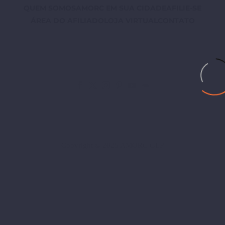
QUEM SOMOS
AMORC EM SUA CIDADE
AFILIE-SE
ÁREA DO AFILIADO
LOJA VIRTUAL
CONTATO
Copyright © 2025 AMORC GLP