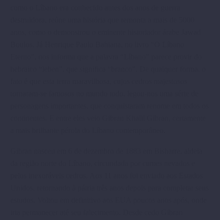
como o Líbano era conhecido antes dos anos de guerra
destruidora, reúne uma história que remonta a mais de 5000
anos, como o demonstrou o eminente historiador árabe Jawad
Boulos. Já Henrique Paulo Bahiana, no livro “O Líbano
Eterno”, nos informa que a palavra “Líbano” parece provir do
hebraico “leben”, que significa “branco”. De qualquer forma, o
fato é que esta terra maravilhosa, cujos cedros majestosos
tornaram-se famosos no mundo todo, legou-nos uma série de
personagens importantes, que conquistaram renome em todos os
continentes. E entre eles veio Gibran Khalil Gibran, certamente
a mais brilhante pérola do Líbano contemporâneo.
Gibran nasceu em 6 de dezembro de 1883 em Bisharre, aldeia
da região norte do Líbano, circundada por cumes nevados e
pelos inexoráveis cedros. Aos 11 anos foi enviado aos Estados
Unidos, retornando à pátria três anos depois para completar seus
estudos. Voltou em definitivo aos EUA poucos anos após, onde
iria permanecer até seu falecimento. Desde cedo Gibran