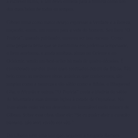
a escrever livros. E um deles entraria para a história como um
dos mais belos de todos os tempos.
Gibran tinha como maior desejo expressar a Verdade e a Beleza,
traçando, assim, um roteiro para a vida do homem. Seu livro “O
Profeta”, quando publicado, mostrou ser isso mesmo. Como
uma pequena brisa que se transforma em poderosa tempestade,
o livro arrebatou, e ainda arrebata, almas no Oriente e no
Ocidente, sendo um best-seller há mais de quatro décadas. É
considerado um dos livros mais reeditados depois da Bíblia. Tão
belo como as melhores obras artísticas que conhecemos, tão
simples como a natureza e tão sábio como a Bíblia, o Bhagavad
Gita, o Alcorão e outros, “O Profeta” conta a história do sábio
Al Musthafa e suas últimas lições à cidade de Orphalese. No
livro ainda estão vários desenhos no inimitável estilo místico de
Gibran. Sobre essa obra, disse ele: “Se eu puder abrir o coração
humano, não terei vivido em vão.”
Do Líbano veio uma voz que, segundo a biógrafa Barbara