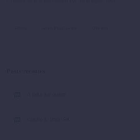
e Tristeza, entre outros.[/bs-text][/vc_column][/vc_row]
Gibran
Gibran Khalil Gibran
O Profeta
Posts recentes
A todos que cantam
Cântico do Irmão Sol