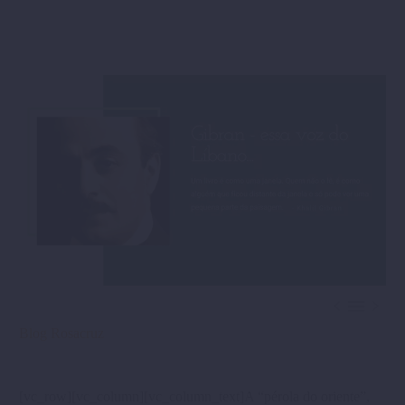



Blog Rosacruz
[vc_row][vc_column][vc_column_text]A “pérola do oriente”,