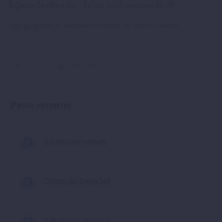
Siga no Twitter:
https://twitter.com/RosacruzAMORC
Instagram:
https://www.instagram.com/ordemrosacruz/
Posts recentes
A todos que cantam
Cântico do Irmão Sol
O Poder das Palavras