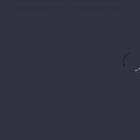
QUEM SOMOS
AMORC EM SUA CIDADE
AFILIE-SE
ÁREA DO AFILIADO
LOJA VIRTUAL
CONTATO
Copyright © 2025 AMORC GLP