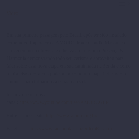


Video
Em sua primeira passagem pelo Brasil, após ter sido instalado
como novo Imperator da AMORC, frater Cláudio Mazzucco
concedeu uma entrevista exclusiva ao programa Presença &
Harmonia demonstrando todo seu carisma e aproveitou para
falar sobre essa nova etapa em sua caminhada na Senda e como
o misticismo rosacruz pode atuar como um mapa indicando o
caminho para trilharmos a estrada da vida.
Inscreva-se no nosso
canal:
https://www.youtube.com/user/AMORCGLP
Entre no nosso site:
https://www.amorc.org.br/
Facebook:
https://www.facebook.com/OrdemRosacru…