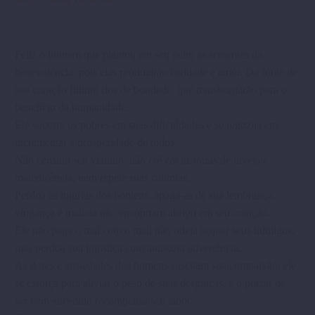
Feliz o homem que plantou em seu peito as sementes da
benevolência; pois elas produzirão caridade e amor. Da fonte de
seu coração fluirão rios de bondade, que transbordarão para o
benefício da humanidade.
Ele socorre os pobres em suas dificuldades e se regozija em
incrementar a prosperidade de todos.
Não censura seu vizinho, não crê em histórias de inveja e
maledicência, nem repete suas calúnias.
Perdoa as injúrias dos homens, apaga-as de sua lembrança;
vingança e malícia não encontram abrigo em seu coração.
Ele não paga o mal com o mal; não odeia sequer seus inimigos,
mas perdoa sua injustiça com amistosa advertência.
As dores e ansiedades dos homens suscitam sua compaixão; ele
se esforça para aliviar o peso de suas desgraças, e o prazer de
ser bem-sucedido recompensa seu labor.