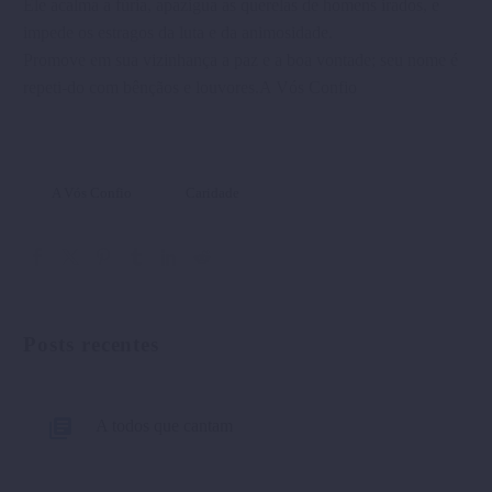
Ele acalma a fúria, apazigua as querelas de homens irados, e
impede os estragos da luta e da animosidade.
Promove em sua vizinhança a paz e a boa vontade; seu nome é
repeti-do com bênçãos e louvores.A Vós Confio
A Vós Confio
Caridade
Posts recentes
A todos que cantam