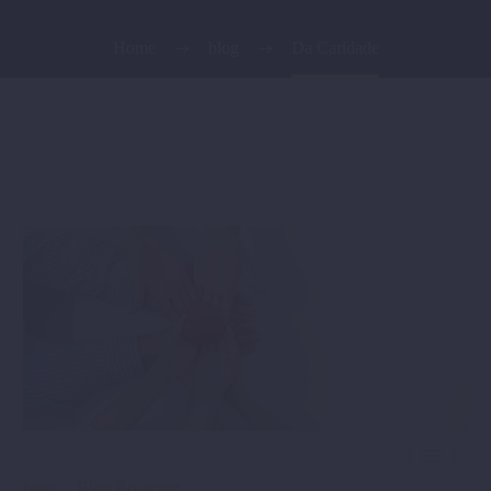
Home
blog
Da Caridade



blog
Blog Rosacruz