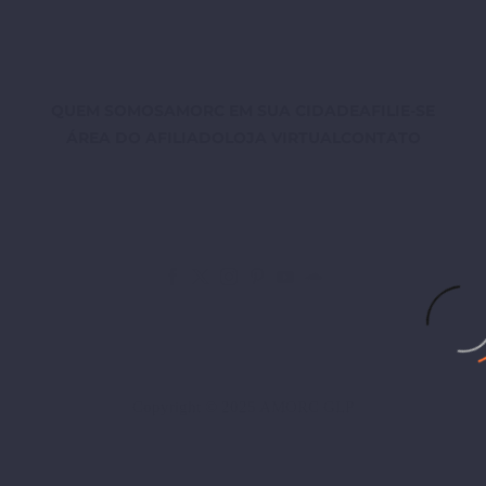
QUEM SOMOS
AMORC EM SUA CIDADE
AFILIE-SE
ÁREA DO AFILIADO
LOJA VIRTUAL
CONTATO
Copyright © 2025 AMORC GLP