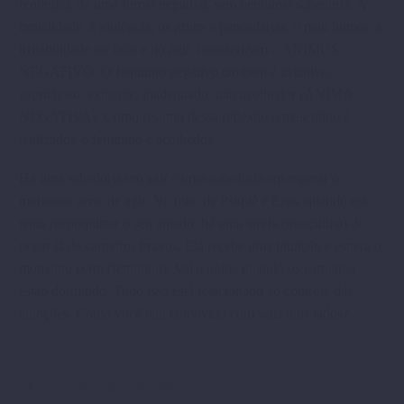
feminino, de uma forma negativa, sem nenhuma sabedoria. A
brutalidade, a violência, os gritos e pancadarias, o mau humor, a
irritabilidade no falar e no agir, caracterizam o ANIMUS
NEGATIVO. O feminino negativo também é irritativo,
caprichoso, exigente, inadequado, não acolhedor (ANIMA
NEGATIVA). Como resumo dessa reflexão o masculino é
realizador, o feminino é acolhedor.
Há uma sabedoria em agir e uma sabedoria em esperar o
momento certo de agir. No mito de Psiquê e Eros, quando ela
tenta reconquistar o seu amado, há uma tarefa (masculina) de
pegar lã de carneiros bravos. Ela recebe uma intuição e espera o
momento certo (feminino). Vai à noite, quando os carneiros
estão dormindo. Tudo isso está relacionado ao controle das
emoções. Como você tem convivido com seus dois lados?