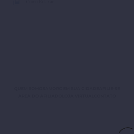
Como Relaxar
QUEM SOMOS
AMORC EM SUA CIDADE
AFILIE-SE
ÁREA DO AFILIADO
LOJA VIRTUAL
CONTATO