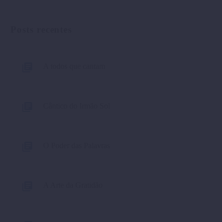
Posts recentes
A todos que cantam
Cântico do Irmão Sol
O Poder das Palavras
A Arte da Gratidão