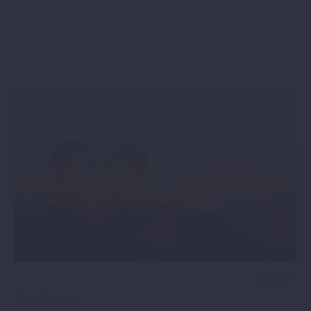



Blog Rosacruz