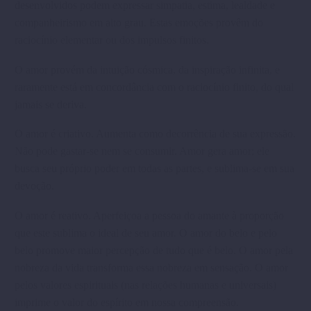
desenvolvidos podem expressar simpatia, estima, lealdade e
companheirismo em alto grau. Estas emoções provêm do
raciocínio elementar ou dos impulsos finitos.
O amor provém da intuição cósmica, da inspiração infinita, e
raramente está em concordância com o raciocínio finito, do qual
jamais se deriva.
O amor é criativo. Aumenta como decorrência de sua expressão.
Não pode gastar-se nem se consumir. Amor gera amor; ele
busca seu próprio poder em todas as partes, e sublima-se em sua
devoção.
O amor é reativo. Aperfeiçoa a pessoa do amante à proporção
que este sublima o ideal de seu amor. O amor do belo e pelo
belo promove maior percepção de tudo que é belo. O amor pela
nobreza da vida transforma essa nobreza em sensação. O amor
pelos valores espirituais (nas relações humanas e universais)
imprime o valor do espírito em nossa compreensão.